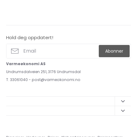
Hold deg oppdatert!
Abonner
Varmeøkonomi AS
Undrumsdalveien 251, 3176 Undrumsdal
T. 33061040 - post@varmeokonomi.no
Book en befaring
Opplysninger om angrerett
Hjelp og svar
Leveringsbetingelser
Om Varmeøkonomi AS