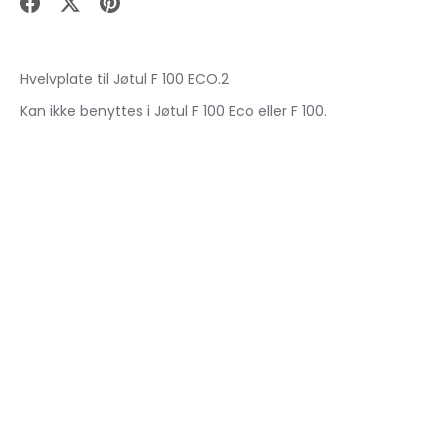
Del
Del
Pin
på
på
it
Facebook
X
Hvelvplate til Jøtul F 100 ECO.2
Kan ikke benyttes i Jøtul F 100 Eco eller F 100.