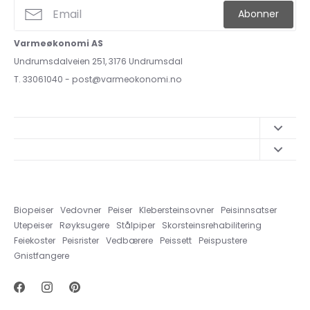
Abonner
Varmeøkonomi AS
Undrumsdalveien 251, 3176 Undrumsdal
T. 33061040 - post@varmeokonomi.no
Book en befaring
Opplysninger om angrerett
Hjelp og svar
Leveringsbetingelser
Om Varmeøkonomi AS
Biopeiser
Vedovner
Peiser
Klebersteinsovner
Peisinnsatser
Fraktbetingelser
Forsendelser til Varmeøkonomi AS
Utepeiser
Røyksugere
Stålpiper
Skorsteinsrehabilitering
Personvernserklæring
Feiekoster
Peisrister
Vedbærere
Peissett
Peispustere
Gnistfangere