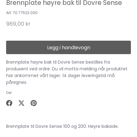
Brennplate høyre bak til Dovre Sense
Art:
70.77523.000
969,00 kr
Legg i handlevogn
Brennplate høyre bak til Dovre Sense
bestilles fra
produsent ved ordre. Du vil motta melding når produktet
har ankommet vårt lager. 14 dager leveringstid må
påregnes.
Del
Del
Del
Pin
på
på
it
Facebook
X
Brennplate til Dovre Sense 100 og 200. Høyre bakside.