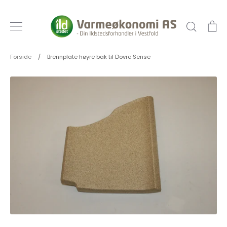
Hopp
til
Søk
Ha
innhold
Forside
/
Brennplate høyre bak til Dovre Sense